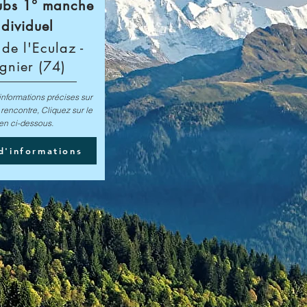
lubs 1° manche
ndividuel
de l'Eculaz -
gnier (74)
informations précises sur
a rencontre, Cliquez sur le
ien ci-dessous.
d'informations