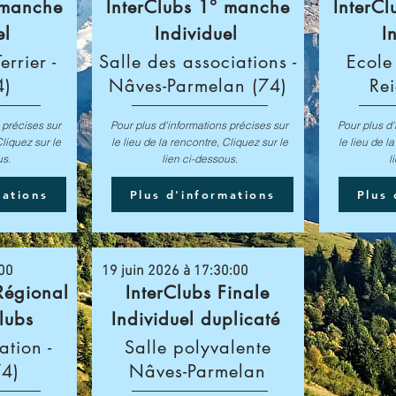
 manche
InterClubs 1° manche
InterC
el
Individuel
I
errier -
Salle des associations -
Ecole 
4)
Nâves-Parmelan (74)
Rei
 précises sur
Pour plus d'informations précises sur
Pour plus d'
Cliquez sur le
le lieu de la rencontre, Cliquez sur le
le lieu de l
us.
lien ci-dessous.
l
mations
Plus d'informations
Plus 
:00
19 juin 2026 à 17:30:00
égional
InterClubs Finale
clubs
Individuel duplicaté
tion -
Salle polyvalente
74)
Nâves-Parmelan