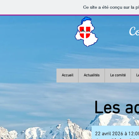
Ce site a été conçu sur la p
Co
Accueil
Actualités
Le comité
L
Les a
22 avril 2026 à 12:0