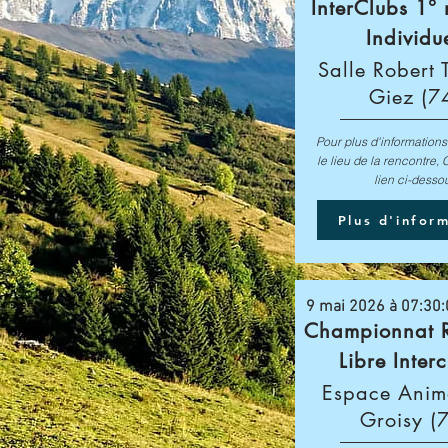
InterClubs 1°
Individu
Salle Robert T
Giez (7
Pour plus d'informations
le lieu de la rencontre, 
lien ci-desso
Plus d'infor
9 mai 2026 à 07:30
Championnat R
Libre Inter
Espace Anima
Groisy (